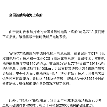
全国首艘纯电海上客船
由宁德时代参与打造的全国首艘纯电海上客船“屿见77”在厦门湾
正式启航。该船搭载宁德时代船用电池系统。
“屿见77”轮搭载的宁德时代船用电池系统，创新采用了CTP（无
模组电池包）技术和一体化CCS（高压充电系统）集成技术，实现电
池包能量密度突破140Wh/kg。该系统为“屿见77”轮提供了3918kWh
的配电量，纯电续航可达100km，足以支持其连续运营4趟厦门湾夜
游航线。安全性方面，电池包采用NP（无热扩散）技术，具备电芯级
热失控不扩散能力，并达到IP68防护等级，能够承受长达1296小时的
盐雾测试，确保船舶能在复杂海况下稳定运行。
此外，“屿见77”轮投用后，预计全年可减少燃油消耗近250吨，
二氧化碳减排超400吨，相当于种植超20000棵树的碳汇能力。