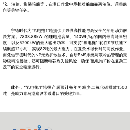
轮、油轮、集装箱船等，在港口作业中承担着船舶靠离泊位、调整航
向等关键任务。
宁德时代为“氢电拖1”轮提供了兼具高性能与高安全的船用动力解
决方案。7838.88kWh的锂电池容量、140Wh/kg的国内最高能量密
度，以及5200kW的最大输出功率，可支持“氢电拖1”轮在9节航速下
续航超12小时，实现82吨的最大拖力，在复杂水域长时间高效作业。
而凭借宁德时代的NP无热扩散技术、自研BMS系统与液冷热管理的毫
秒级精准管控，还可阻断电芯热失控风险，确保“氢电拖1”轮在复杂工
况下的安全稳定运行。
此外，“氢电拖1”轮投产后预计每年将减少二氧化碳排放1500
吨，是助力青岛港建设零碳港口的关键力量。