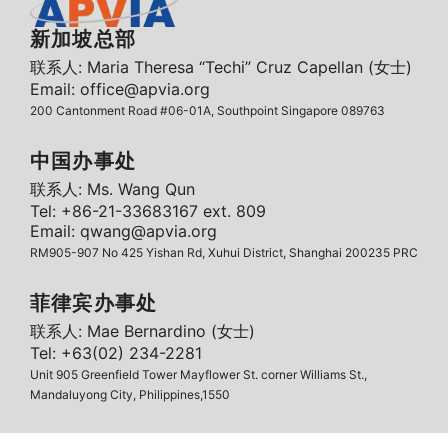
新加坡总部
联系人: Maria Theresa “Techi” Cruz Capellan (女士)
Email: office@apvia.org
200 Cantonment Road #06-01A, Southpoint Singapore 089763
中国办事处
联系人: Ms. Wang Qun
Tel: +86-21-33683167 ext. 809
Email: qwang@apvia.org
RM905-907 No 425 Yishan Rd, Xuhui District, Shanghai 200235 PRC
菲律宾办事处
联系人: Mae Bernardino (女士)
Tel: +63(02) 234-2281
Unit 905 Greenfield Tower Mayflower St. corner Williams St.,
Mandaluyong City, Philippines,1550