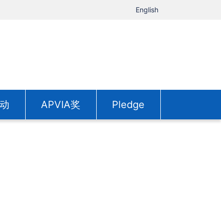
English
动
APVIA奖
Pledge