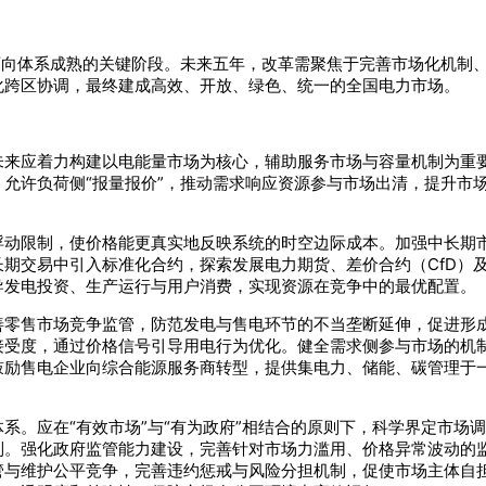
迈向体系成熟的关键阶段。未来五年，改革需聚焦于完善市场化机制
化跨区协调，最终建成高效、开放、绿色、统一的全国电力市场。
未来应着力构建以电能量市场为核心，辅助服务市场与容量机制为重
允许负荷侧“报量报价”，推动需求响应资源参与市场出清，提升市
浮动限制，使价格能更真实地反映系统的时空边际成本。加强中长期
期交易中引入标准化合约，探索发展电力期货、差价合约（CfD）
导发电投资、生产运行与用户消费，实现资源在竞争中的最优配置。
善零售市场竞争监管，防范发电与售电环节的不当垄断延伸，促进形
接受度，通过价格信号引导用电行为优化。健全需求侧参与市场的机
鼓励售电企业向综合能源服务商转型，提供集电力、储能、碳管理于
系。应在“有效市场”与“有为政府”相结合的原则下，科学界定市场
制。强化政府监管能力建设，完善针对市场力滥用、价格异常波动的
管与维护公平竞争，完善违约惩戒与风险分担机制，促使市场主体自