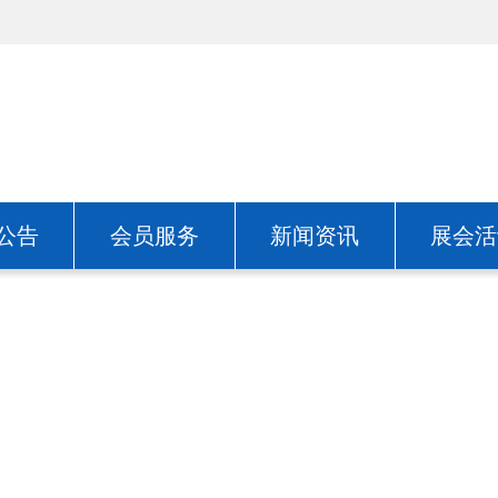
公告
会员服务
新闻资讯
展会活