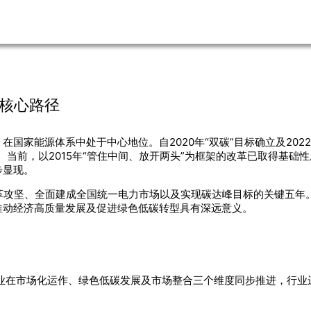
的核心路径
在国家能源体系中处于中心地位。自2020年“双碳”目标确立及20
任务。当前，以2015年“管住中间、放开两头”为框架的改革已取得基
步显现。
深化改革攻坚、全面建成全国统一电力市场以及实现碳达峰目标的关键五
推动经济高质量发展及促进绿色低碳转型具有深远意义。
行业在市场化运作、绿色低碳发展及市场整合三个维度同步推进，行