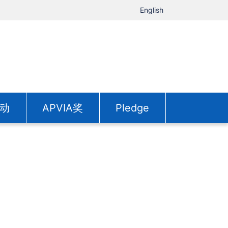
English
动
APVIA奖
Pledge