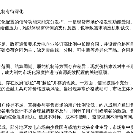
机制有待深化
优化配置的信号功能未能充分发挥。一是现货市场价格发现功能受限
供给侧压力，难以体现需求侧的支付意愿，也导致需求响应机制缺失
不足。政府通常要求发电企业签订高比例中长期合同，并设置价格区
基础负荷合同为主，缺乏带曲线、分时、可中断等差异化产品。合同
范围、结算周期、履约机制等方面存在差异，现货价格难以对中长期
顺，成为制约市场化深度推进与资源高效配置的关键瓶颈。
。存在政府“缺位”与“越位”并存的现象。一方面，信息披露不充分
效的金融工具对冲价格波动风险。当出现异常价格波动时，市场主体
用户传导不足。直接参与零售市场的用户比例较低，约八成用户通过
峰谷电价设计不尽合理且调整不及时，削弱了用户削峰填谷的激励。售
交易的综合服务能力。信息不对称、成本不透明、监管规则不清晰等问
形成。部分地区发电市场由少数国有或地方龙头企业主导，市场集中