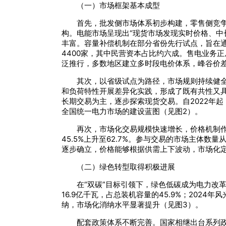
（一）市场框架基本成型
首先，批发侧市场体系初步构建，零售侧竞
构。电能市场呈现出“现货市场发现实时价格、中
丰富。容量补偿机制在部分省份先行试点，旨在通
4400家，其中民营资本占比约六成。售电业务
泛推行，多数地区建立多时段电价体系，峰谷价
其次，以省级试点为路径，市场规则持续健全
和负荷特性开展差异化实践，形成了既有共性又
长期交易为主，逐步探索现货交易。自2022年
全国统一电力市场的建设蓝图（见图2）。
再次，市场化交易规模快速增长，价格机制作用
45.5%上升至62.7%。参与交易的市场主体
逐步确立，价格能够根据供需上下波动，市场化
（二）绿色转型取得积极进展
在“双碳”目标引领下，绿色低碳成为电力改
16.9亿千瓦，占总装机容量的45.9%；2024
纳，市场化消纳水平显著提升（见图3）。
配套政策体系不断完善。国家相继出台系列