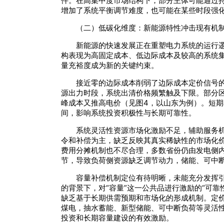
件。在高集中度市场结构下，部分主体可能通过
增加了系统平衡调节难度，也可能在某些时段强
（二）低碳化维度：新能源特性冲击现有机
新能源的快速发展正在重塑电力系统的运行
构表现为高固定成本、低边际成本及较高的系统
量充裕度成为新的关键约束。
接近零的边际成本削弱了边际成本定价信号
源出力时段，系统出清价格频繁触及下限。部分区
峰成本又推高电价（见图4，以山东为例）。短
间，影响系统投资积极性与长期可靠性。
系统灵活性资源市场化激励不足，辅助服务
令和补偿为主，缺乏反映其真实稀缺性的市场化
费用分摊机制也不尽合理，多数省份仍由发电侧内
节，导致负荷侧资源缺乏调节动力，储能、可中
容量补偿机制定位有待明晰，未能充分发挥
的背景下，对“容量”这一公共品进行激励的“可
缺乏基于长期供需预期和市场化的形成机制。定价
煤电，抽水蓄能、新型储能、可中断负荷等灵活
投资和长期容量建设的有效激励。