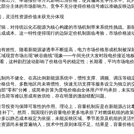
持留出力、串通报价等方式影响出清价格，使其偏离竞争性水平。此
化部分主体的市场影响力。竞争不充分使得价格信号难以准确反映边
制，灵活性资源价值未获充分体现
逻辑，对传统以化石能源为核心构建的市场机制带来系统性挑战。新
集成成本。这一特性使得现行的边际定价机制面临考验，市场价格波
的有效性。随着新能源渗透率不断提高，电力市场价格形成机制被深
域现货市场出现“峡谷曲线”现象——午间光伏大发时段电价接近地
期看，这种剧烈波动影响了价格信号的稳定性；长期看，平均市场电
机制尚不健全。在高比例新能源系统中，惯性支撑、调频、调压等稳
价格信号。多数地区尚未将惯性、快速无功支撑等服务设立为独立的
部“零和”分摊，或简单折算为度电价格由全体用户平均承担，未实现
断负荷等难以形成有效供给，存在明显的激励错配问题。
引导投资与保障可靠性的作用。理论上，容量机制应是在新能源占比
靠性补丁”。然而，我国现行的容量电价更多地承担了对燃煤机组的政
多以静态成本核定为依据，未能反映区域、季节差异及机组的灵活性
性资源尚未被普遍纳入，技术中性原则体现不足。结果是，容量价格