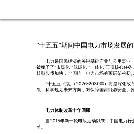
“十五五”期间中国电力市场发展
电力是国民经济的关键基础产业与公用事业，
被赋予了“市场化”“低碳化”“一体化”三项核心
转型步伐加快，全国统一电力市场的顶层架构初
“十五五”时期（2026-2030年）将是
果、科学规划未来方向，对保障国家能源安全、
电力体制改革十年回顾
自2015年新一轮电改启动以来，中国电力
革。