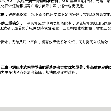
串式PCS，实现
一簇一管理精准控制，
SOC差异自动补偿，无需主
块化设计还能根据客户需求灵活扩容，运维也更便捷。
范围，
破解低SOC工况下直流电压支撑不足的难题，实现1.3倍高穿
提供三重稳定，
一是智能应对电网宽相角跳变，避免新能源机组因相
电压波动，显著提升电网故障恢复速度；三是构建虚拟惯量，智能匹
合设计，
光储共用中压侧，能有效降低初始投资，同时提高系统能效
，
正泰电源组串式构网型储能系统解决方案优势显著，能高效稳定的
助力更多地区点亮澎湃新绿，加快能源转型进程。