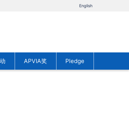
English
动
APVIA奖
Pledge