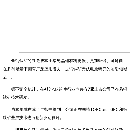
全钙钛矿的制造成本比常见晶硅材料更低，更加轻薄、可弯曲，
在多种场景下拥有广泛应用潜力，是钙钛矿光伏电池研究的前沿领域
之一。
据不完全统计，在A股光伏组件行业内共有
7家
上市公司已布局钙
钛矿技术研发。
协鑫集成在其半年报中提到，公司正在围绕TOPCon、GPC和钙
钛矿叠层技术进行创新驱动循环。
晶澳科技在其半年报中强调了公司在技术创新方面的领跑优势，