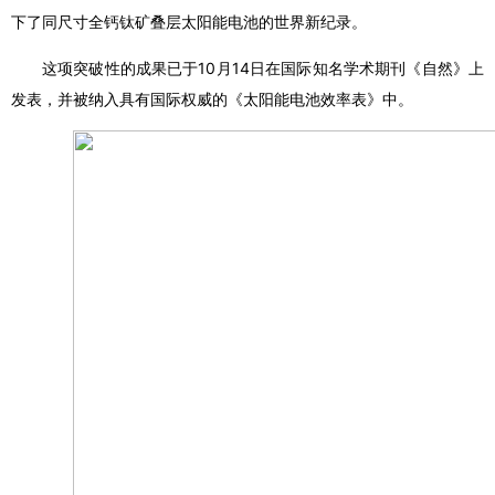
下了同尺寸全钙钛矿叠层太阳能电池的世界新纪录。
这项突破性的成果已于10月14日在国际知名学术期刊《自然》上
发表，并被纳入具有国际权威的《太阳能电池效率表》中。