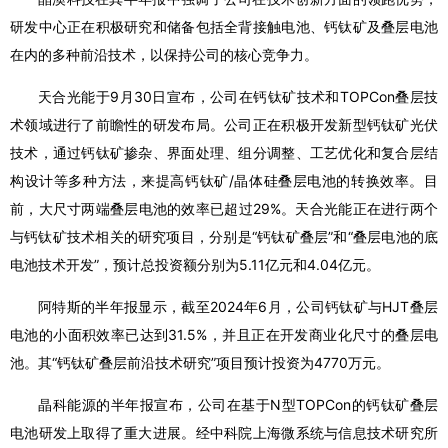
研发中心正在积极研究和储备包括全背接触电池、钙钛矿及叠层电池
在内的多种前沿技术，以保持公司的核心竞争力。
天合光能于9月30日宣布，公司在钙钛矿技术和TOPCon叠层技
术领域进行了前瞻性的研发布局。公司正在积极开发新型钙钛矿光伏
技术，通过钙钛矿掺杂、界面处理、组分调整、工艺优化和复合层结
构设计等多种方法，来提高钙钛矿/晶体硅叠层电池的转换效率。目
前，大尺寸两端叠层电池的效率已超过29%。天合光能正在进行两个
与钙钛矿技术相关的研究项目，分别是“钙钛矿叠层”和“叠层电池的底
电池技术开发”，预计总投资额分别为5.11亿元和4.04亿元。
阿特斯的半年报显示，截至2024年6月，公司钙钛矿与HJT叠层
电池的小面积效率已达到31.5%，并且正在开发商业化尺寸的叠层电
池。其“钙钛矿叠层前沿技术研究”项目预计投资为4770万元。
晶科能源的半年报宣布，公司在基于N型TOPCon的钙钛矿叠层
电池研发上取得了重大进展。经中科院上海微系统与信息技术研究所