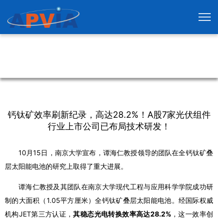
钙钛矿效率刷新纪录，高达28.2%！A股7家光伏组件
行业上市公司已布局技术研发！
10月15日，南京大学宣布，谭海仁教授领导的团队在全钙钛矿叠
层太阳能电池的研究上取得了重大进展。
谭海仁教授及其团队在南京大学现代工程与应用科学学院成功研
制的大面积（1.05平方厘米）全钙钛矿叠层太阳能电池。经国际权威
机构JET第三方认证，
其稳态光电转换效率高达28.2%
，这一效率创