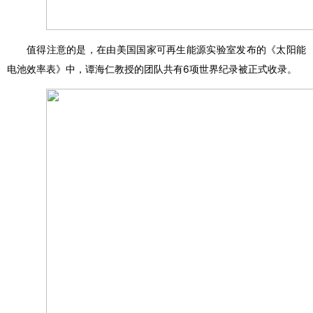
值得注意的是，在由美国国家可再生能源实验室发布的《太阳能
电池效率表》中，谭海仁教授的团队共有6项世界纪录被正式收录。