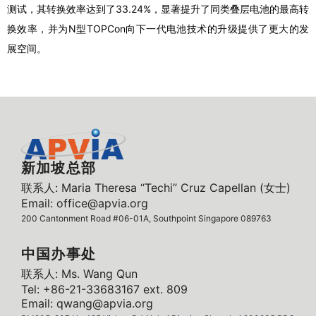
测试，其转换效率达到了33.24%，显著提升了同类叠层电池的最高转
换效率，并为N型TOPCon向下一代电池技术的升级提供了更大的发
展空间。
新加坡总部
联系人: Maria Theresa “Techi” Cruz Capellan (女士)
Email: office@apvia.org
200 Cantonment Road #06-01A, Southpoint Singapore 089763
中国办事处
联系人: Ms. Wang Qun
Tel: +86-21-33683167 ext. 809
Email: qwang@apvia.org