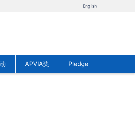
English
动
APVIA奖
Pledge