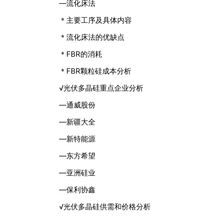
—流化床法
＊主要工序及具体内容
＊流化床法的优缺点
＊FBR的消耗
＊FBR颗粒硅成本分析
√光伏多晶硅重点企业分析
—通威股份
—新疆大全
—新特能源
—东方希望
—亚洲硅业
—保利协鑫
√光伏多晶硅供需和价格分析