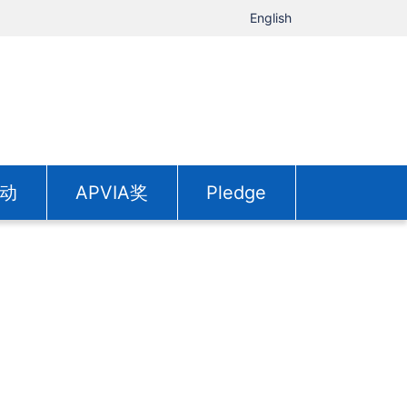
English
动
APVIA奖
Pledge