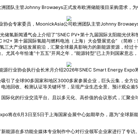
司欧洲团队主管Johnny Browaeys正式发布欧洲储能项目采购需
协会专家委员，MoonickAsia公司欧洲团队主管Johnny Browae
储氢新闻通气会上介绍了“SNEC PV+第十九届国际太阳能光伏和智慧能
C H2+ 第十届国际氢能与燃料电池（上海）大会暨展览会” （简称：
、储、氢三大产业链发展前沿，汇聚全球最具影响力的新能源资源，经
。尤其今年恰逢“十五五”开局之年，“能源转型”已上升到国家意志
源行业协会执行会长米月介绍2026年SNEC Smart Energy Exp
吸引了全球90多国家和地区3000多家参展企业，巨头云集，全方
、电池回收、检测认证等关键环节，呈现产业生态全景。预计观众逾5
、国际化的行业交流平台。且以多元化、高价值的会议形式，汇聚全
nergy Expo将在6月3日至5日于上海国家会展中心如期举办，愿为“
广新能源在多功能全媒体专业制作中心对行业领军企业家进行了专访