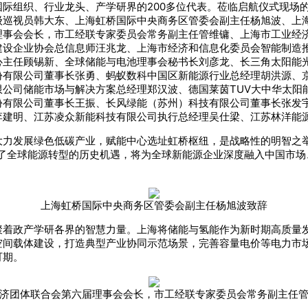
际组织、行业龙头、产学研界的200多位代表。莅临启航仪式现场
级巡视员韩大东、上海虹桥国际中央商务区管委会副主任杨旭波、上
理事会会长，市工经联专家委员会常务副主任管维镛、上海市工业经
建设企业协会总信息师汪兆龙、上海市经济和信息化委员会智能制造
心主任顾锡新、全球储能与电池理事会秘书长刘彦龙、长三角太阳能
份有限公司董事长张勇、蚂蚁数科中国区新能源行业总经理胡洪源、
公司储能市场与解决方案总经理郑汉波、德国莱茵TUV大中华太阳
份有限公司董事长王振、长风绿能（苏州）科技有限公司董事长张发
李建明、江苏凌众新能科技有限公司执行总经理吴仕梁、江苏林洋能
大力发展绿色低碳产业，赋能中心选址虹桥枢纽，是战略性的明智之举
住了全球能源转型的历史机遇，将为全球新能源企业深度融入中国市场
上海虹桥国际中央商务区管委会副主任杨旭波致辞
聚着政产学研各界的智慧力量。上海将储能与氢能作为新时期高质量
空间载体建设，打造典型产业协同示范场景，完善容量电价等电力市
可期。
济团体联合会第六届理事会会长，市工经联专家委员会常务副主任