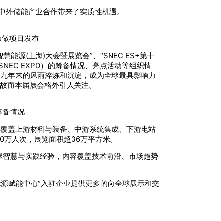
求，为中外储能产业合作带来了实质性机遇。
ys做项目发布
源(上海)大会暨展览会”、“SNEC ES+第十
SNEC EXPO）的筹备情况、亮点活动等组织情
过十九年来的风雨淬炼和沉淀，成为全球最具影响力
，故而本届展会格外引人关注。
o筹备情况
位覆盖上游材料与装备、中游系统集成、下游电站
0万人次，展览面积超36万平方米。
球智慧与实践经验，内容覆盖技术前沿、市场趋势
全球新能源赋能中心”入驻企业提供更多的向全球展示和交
。