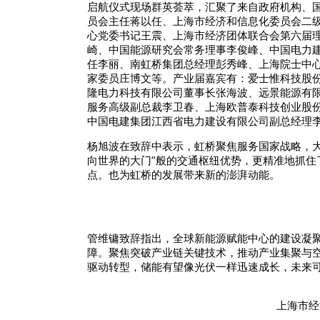
启航仪式现场群英荟萃，汇聚了来自政府机构、国
员会主任蒋以任、上海市经济和信息化委员会二
心党委书记王震、上海市经济团体联合会第六届
崎、中国能源研究会常务理事李俊峰、中国电力
任李丽、南虹桥集团总经理彭秀峰、上海院士中
家委员庄博文等。产业届嘉宾有：爱士惟科技股
隆电力科技有限公司董事长张海波、远景能源有限
服务高级副总裁李卫春、上海欧普泰科技创业股
中国电建集团江西省电力建设有限公司副总经理
杨旭波在致辞中表示，虹桥聚焦服务国家战略，
向世界的大门”般的交通枢纽优势，更精准地抓
点。也为虹桥的发展带来新的澎湃动能。
管维镛致辞指出，全球新能源赋能中心的建设凝
障。聚焦突破产业链关键技术，推动产业集聚与
驱动转型，储能有望像光伏一样迅速成长，未来
上海市经