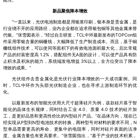
新品聚焦降本增效
“一直以来，光伏电池制造都是用银浆印刷，银本身是贵金属，是
行业绕不开的应用路径，业内企业都在追求用银包铜等其他金属来替
代银。”张雪囡表示，“经过自主研发，TCL中环最新发布的TOPCon组
件采用零银含量的铜栅线，大幅降低了生产制造成本。而且，基于铜
栅线组件技术，可以使同等面积下的有效电池面积最大化，且比常规
产品的封装密度高 1.2%，搭配组件无A面的设计，可以使产品具有防
止积水及积灰的能力，系统端发电增益 3%以上，全方位突出了降本
增效的成果。”
光伏组件去贵金属化是光伏行业降本增效的一大成功案例。同
时，TCL中环作为头部光伏制造企业，也在寻求上游制造环节的优
化。
以最新发布的智能光伏用大尺寸超薄硅片为例，该款硅片基于智
能化的晶体生长规律，同时结合工业 4.0、质量 4.0 技术的硅片加
工，是更好品质和更高性价比的N型硅片产品。“在晶体方向，现在已
经实现从P型到N型电池技术的转换，两种型号对材料的要求不同，N
型单晶需要更高的寿命、更集中的电阻率，同时对硅片表面的洁净
度、金属含量也有更高要求。”张雪囡指出，“基于产业的技术积累，