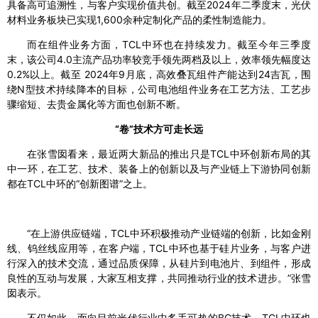
具备高可追溯性，与客户实现价值共创。截至2024年二季度末，光伏
材料业务板块已实现1,600余种定制化产品的柔性制造能力。
而在组件业务方面，TCL中环也在持续发力。截至今年三季度
末，该公司4.0主流产品功率较竞手领先两档及以上，效率领先幅度达
0.2%以上。截至 2024年9月底，高效叠瓦组件产能达到24吉瓦，围
绕N型技术持续降本的目标，公司电池组件业务在工艺方法、工艺步
骤缩短、去贵金属化等方面也创新不断。
“卷”技术方可走长远
在张雪囡看来，最近两大新品的推出只是TCL中环创新布局的其
中一环，在工艺、技术、装备上的创新以及与产业链上下游协同创新
都在TCL中环的“创新图谱”之上。
“在上游供应链端，TCL中环积极推动产业链端的创新，比如金刚
线、钨丝线应用等，在客户端，TCL中环也基于硅片业务，与客户进
行深入的技术交流，通过品质保障，从硅片到电池片、到组件，形成
良性的互动与发展，大家互相支撑，共同推动行业的技术进步。”张雪
囡表示。
不仅如此，面向目前光伏行业中炙手可热的BC技术，TCL中环也