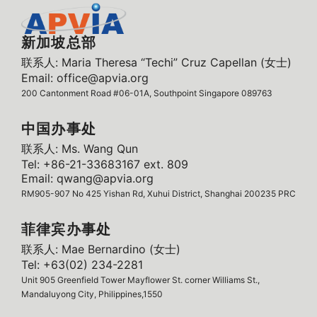
新加坡总部
联系人: Maria Theresa “Techi” Cruz Capellan (女士)
Email: office@apvia.org
200 Cantonment Road #06-01A, Southpoint Singapore 089763
中国办事处
联系人: Ms. Wang Qun
Tel: +86-21-33683167 ext. 809
Email: qwang@apvia.org
RM905-907 No 425 Yishan Rd, Xuhui District, Shanghai 200235 PRC
菲律宾办事处
联系人: Mae Bernardino (女士)
Tel: +63(02) 234-2281
Unit 905 Greenfield Tower Mayflower St. corner Williams St.,
Mandaluyong City, Philippines,1550