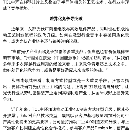
TCL中环在N型硅片上又叠加了半导体相关的工艺技术，在行业中形
成了竞争优势。”
差异化竞争寻突破
近年来，头部光伏厂商相继发布高效组件产品，同时也在积极推
动工艺制造流程的迭代升级。如何在激烈行业竞争中突破同质化竞
争，成为光伏产业链各环节都关注的议题。
“当前光伏产业面临竞争加剧等多重挑战，但当然也有价值规律来
调节市场。”张雪囡在接受《中国能源报》记者采访时表示，“从我们
多年来多次穿越行业周期的经验来看，未来竞争肯定还是技术之争。
做好差异化的竞争力，或将是更好适应未来市场的路径。”
从制造领域来看，制造方式转型或是一大重要手段。张雪囡指
出，要解决当前光伏行业面临的问题，正需要“打铁还需自身硬”，让
光伏行业从劳动密集型产业走到高端制造产业，从国际视野上提升竞
争力。
近几年来，TCL中环加速推动工业4.0制造方式转型升级，据其公
开披露，为应对产品技术类型、规格以及客户基地数量增加对公司生
产柔性化提出的更高要求，公司坚持推动工业4.0制造方式升级，与上
下游客户协同建立柔性化合作模式，参与客户产品Design in，使产品