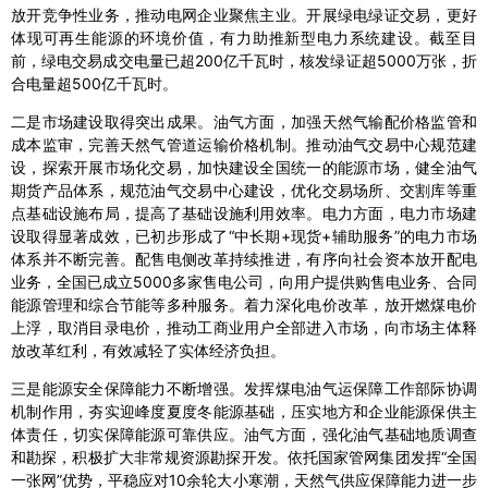
放开竞争性业务，推动电网企业聚焦主业。开展绿电绿证交易，更好
体现可再生能源的环境价值，有力助推新型电力系统建设。截至目
前，绿电交易成交电量已超200亿千瓦时，核发绿证超5000万张，折
合电量超500亿千瓦时。
二是市场建设取得突出成果。油气方面，加强天然气输配价格监管和
成本监审，完善天然气管道运输价格机制。推动油气交易中心规范建
设，探索开展市场化交易，加快建设全国统一的能源市场，健全油气
期货产品体系，规范油气交易中心建设，优化交易场所、交割库等重
点基础设施布局，提高了基础设施利用效率。电力方面，电力市场建
设取得显著成效，已初步形成了“中长期+现货+辅助服务”的电力市场
体系并不断完善。配售电侧改革持续推进，有序向社会资本放开配电
业务，全国已成立5000多家售电公司，向用户提供购售电业务、合同
能源管理和综合节能等多种服务。着力深化电价改革，放开燃煤电价
上浮，取消目录电价，推动工商业用户全部进入市场，向市场主体释
放改革红利，有效减轻了实体经济负担。
三是能源安全保障能力不断增强。发挥煤电油气运保障工作部际协调
机制作用，夯实迎峰度夏度冬能源基础，压实地方和企业能源保供主
体责任，切实保障能源可靠供应。油气方面，强化油气基础地质调查
和勘探，积极扩大非常规资源勘探开发。依托国家管网集团发挥“全国
一张网”优势，平稳应对10余轮大小寒潮，天然气供应保障能力进一步