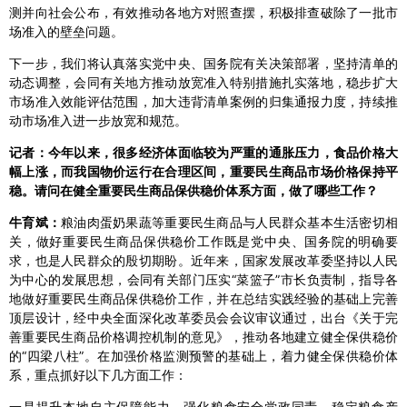
测并向社会公布，有效推动各地方对照查摆，积极排查破除了一批市
场准入的壁垒问题。
下一步，我们将认真落实党中央、国务院有关决策部署，坚持清单的
动态调整，会同有关地方推动放宽准入特别措施扎实落地，稳步扩大
市场准入效能评估范围，加大违背清单案例的归集通报力度，持续推
动市场准入进一步放宽和规范。
记者：今年以来，很多经济体面临较为严重的通胀压力，食品价格大
幅上涨，而我国物价运行在合理区间，重要民生商品市场价格保持平
稳。请问在健全重要民生商品保供稳价体系方面，做了哪些工作？
牛育斌：
粮油肉蛋奶果蔬等重要民生商品与人民群众基本生活密切相
关，做好重要民生商品保供稳价工作既是党中央、国务院的明确要
求，也是人民群众的殷切期盼。近年来，国家发展改革委坚持以人民
为中心的发展思想，会同有关部门压实“菜篮子”市长负责制，指导各
地做好重要民生商品保供稳价工作，并在总结实践经验的基础上完善
顶层设计，经中央全面深化改革委员会会议审议通过，出台《关于完
善重要民生商品价格调控机制的意见》，推动各地建立健全保供稳价
的“四梁八柱”。在加强价格监测预警的基础上，着力健全保供稳价体
系，重点抓好以下几方面工作：
一是提升本地自主保障能力。强化粮食安全党政同责，稳定粮食产