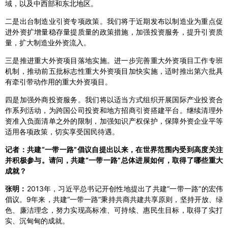
域，以及中西部和东北地区。
二是出台制造业引资专项政策。我们将于近期发布以制造业为重点促
进外资扩增量稳存量提质量的政策措施，加强投资服务，提升引资质
量，扩大制造业外资流入。
三是推进重大外资项目落地实施。进一步完善重大外资项目工作专班
机制，推动前五批标志性重大外资项目加快实施，适时推出第六批具
有牵引带动作用的重大外资项目。
四是加强外商投资服务。我们将以适当方式组织开展国际产业投资合
作系列活动，为跨国公司投资和地方招商引资搭建平台。继续清理外
资准入负面清单之外的限制，加强知识产权保护，保障外资企业平等
适用各项政策，切实享受国民待遇。
记者：共建“一带一路”倡议自提出以来，在世界范围内受到高度关注
并积极参与。请问，共建“一带一路”总体进展如何，取得了哪些重大
成就？
张明：
2013年，习近平总书记开创性地提出了共建“一带一路”的宏伟
倡议。9年来，共建“一带一路”秉持共商共建共享原则，坚持开放、绿
色、廉洁理念，努力实现高标准、可持续、惠民生目标，取得了实打
实、沉甸甸的成就。