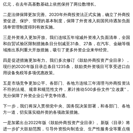
亿元，在去年高基数基础上依然保持了两位数增长。
二是法律保障更加完善。2020年外商投资法正式实施，确立了外商投
资促进、保护、管理的基本制度，保障了外资准入前国民待遇加负面
清单管理制度得到有效实施。
三是外资准入更加开放。我们连续五年缩减外资准入负面清单，全国
和自贸试验区限制措施条目分别减至31条、27条，在汽车、金融等领
域推出系列重大开放措施，吸引了更多外资企业来华经营。
四是促进措施更加有力。我们多次修订《鼓励外商投资产业目录》，
现行的2020年版目录总条目1235条，鼓励类外资项目可享受进口自
用设备免税等多项优惠政策。
五是市场竞争更加公平。各部门、各地方连续三年清理与外商投资法
不符的法规、规章和规范性文件，累计推动500多份文件“立改废”，
充分保障了外资企业公平竞争待遇。
下一步，我们将深入贯彻党中央、国务院决策部署，和各部门、各地
方一道，切实落实稳外资的各项政策措施。
一是加紧出台2022年版《鼓励外商投资产业目录》。新版《目录》将
进一步扩大鼓励范围，引导外资投向制造业、生产性服务业等重点领