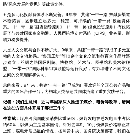
路”绿色发展的意见》等政策文件。
五是多元化投融资体系不断完善。9年来，共建“一带一路”投融资渠道
不断拓宽，逐步建立起多元、稳定、可持续的“一带一路”投融资体
系。《“一带一路”融资指导原则》《“一带一路”绿色投资原则》有效拓
展了与共建国家资金融通。人民币跨境支付系统（CIPS）业务量、影
响力稳步提升。
六是人文交流与合作不断扩大。9年来，共建“一带一路”形成了多元互
动的人文交流格局。“鲁班工坊”等10余个文化交流和教育合作品牌逐
步建立；丝绸之路国际剧院、博物馆、艺术节、图书馆和美术馆联
盟、“一带一路”国际科学组织联盟等运行良好，有力增进了不同文化
之间的交流理解和认同。
总的来看，9年来，共建“一带一路”已成为广受欢迎的全球公共产品和
重大的国际合作平台，为构建人类命运共同体搭建了重要实践平台。
记者：我们注意到，近两年国家深入推进了煤价、电价等改革，请问
在这些方面具体开展了哪些工作？
牛育斌：
煤炭占我国能源消费比重56%，燃煤发电在总发电量中占比
约60%，以煤为主是基本国情。针对去年9、10月份煤炭价格非正常
上涨，煤电矛盾凸显的情况，按照党中央、国务院决策部署，我们在