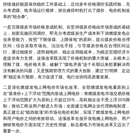
持续做好能源保供稳价工作基础上，总结多年价格调控实践经验，充
分考虑煤、电市场运行规律，抓住难得时机打出了煤价、电价机制改
革的“组合拳”。
一是完善煤炭市场价格形成机制。在坚持煤炭价格由市场形成的基础
上，创新实施区间调控。即充分考虑煤炭生产成本和下游燃煤发电企
业承受能力，按照“下限保煤、上限保电”的原则，提出煤炭价格合理
区间；综合采取市场化、法治化手段，引导煤炭价格在合理区间运
行，通过稳煤价，进而稳电价、稳企业用能成本，为稳定宏观经济大
盘提供有力支撑。这项改革既实现了价格机制的重大突破，从根本上
理顺了煤、电价格关系，破解了“煤电矛盾”这个长期以来想要解决而
没有解决的问题；又是预期管理方式的重大创新，通过“打明牌、定边
界”稳定各方预期，有力促进了煤、电行业协同高质量发展。
二是深化燃煤发电上网电价市场化改革。全部燃煤发电电量原则上
在“基准价+上下浮动”范围内形成上网电价；将燃煤发电市场交易价格
上下浮动范围扩大为原则上不超过20%，高耗能企业不受上浮20%限
制；推动工商业用户都进入市场；全面建立电网企业代理购电制度，
真正建立起“能跌能涨”的市场化电价机制，实现了燃煤发电上网电价
和用户电价之间的有效联动。这项改革在放开发电侧上网电价、用户
侧销售电价方面实现了历史性突破，标志着电力市场化改革又迈出了
重要一步。