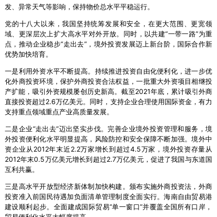
发、异常天气等影响，保持物价总水平平稳运行。
党的十八大以来，我国坚持统筹发展和安全，在更大范围、更宽领
域、更深层次上扩大高水平对外开放。同时，以共建“一带一路”为重
点，推动企业稳步“走出去”，境外投资发展迈上新台阶，国际合作新
优势加快培育。
一是利用外资水平不断提高。持续推进投资自由化便利化，进一步优
化外商投资环境，保护外商投资合法权益，一批重大外资项目相继投
产扩能，吸引外资规模屡创历史新高。截至2021年底，累计吸引外商
直接投资超过2.6万亿美元。同时，支持企业合理使用国际资金，有力
支持重点领域重点产业高质量发展。
二是企业“走出去”迈出坚实步伐。完善企业境外投资管理和服务，境
外投资便利化水平明显提高，风险防控和安全保障不断加强。境外中
资企业从2012年末近2.2万家增长到超过4.5万家，境外投资存量从
2012年末0.5万亿美元增长到超过2.7万亿美元，促进了我国与东道国
互利共赢。
三是高水平开放型经济新体制加快构建。颁布实施外商投资法，外商
投资准入前国民待遇加负面清单管理制度全面实行。海南自由贸易港
建设顺利起步。全面建成国际贸易“单一窗口”并覆盖全国所有口岸，
贸易便利化水平大幅度提高。