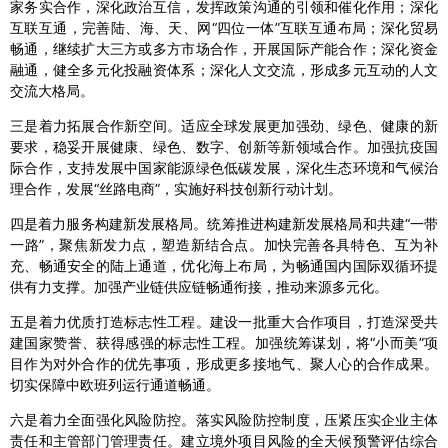
家务实合作，深化政治互信，发挥政策沟通的引领和催化作用；深化
互联互通，完善陆、海、天、网“四位一体”互联互通布局；深化贸易
畅通，继续扩大三方或多方市场合作，开展国际产能合作；深化资金
融通，健全多元化投融资体系；深化人文交流，形成多元互动的人文
交流大格局。
三是着力拓展合作新空间。适应全球发展更加强劲、绿色、健康的新
要求，稳妥开展健康、绿色、数字、创新等新领域合作。加强抗疫国
际合作，支持发展中国家能源绿色低碳发展，深化生态环境和气候治
理合作，发展“丝路电商”，实施好科技创新行动计划。
四是着力服务构建新发展格局。统筹推进构建新发展格局和共建“一带
一路”，聚焦新发力点，塑造新结合点。加快完善各具特色、互为补
充、畅通安全的陆上通道，优化海上布局，为畅通国内国际双循环提
供有力支撑。加强产业链供应链畅通衔接，推动来源多元化。
五是着力优质打造标志性工程。建设一批重大合作项目，打造深受共
建国家赞誉、获得感强的标志性工程。加强统筹谋划，将“小而美”项
目作为对外合作的优先事项，形成更多接地气、聚人心的合作成果。
切实保障中欧班列运行通道畅通。
六是着力全面强化风险防控。落实风险防控制度，压紧压实企业主体
责任和主管部门管理责任。建立境外项目风险的全天候预警评估综合