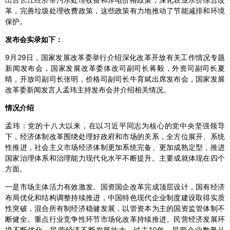
革，完善垃圾处理收费政策，这些政策有力地推动了节能减排和环境
保护。
发布会实录如下：
9月29日，国家发展改革委举行介绍深化改革开放有关工作情况专题
新闻发布会，国家发展改革委体改司副司长蒋毅，外资司副司长夏
晴，开放司副司长张明，价格司副司长牛育斌出席发布会，国家发展
改革委新闻发言人孟玮主持发布会并介绍相关情况。
情况介绍
孟玮：党的十八大以来，在以习近平同志为核心的党中央坚强领导
下，经济体制改革围绕处理好政府和市场的关系，全方位展开、系统
性推进，社会主义市场经济体制更加系统完备、更加成熟定型，推进
国家治理体系和治理能力现代化水平不断提升。主要成就体现在四个
方面。
一是市场主体活力有效激发。国资国企改革完成顶层设计，国有经济
布局优化和结构调整持续推进，中国特色现代企业制度建设取得实质
性突破，混合所有制经济稳健发展，以管资本为主的国资监管体制不
断健全。重点行业竞争性环节市场化改革持续推进。民营经济发展环
境不断优化，民营经济不断发展壮大，过去10年，民营企业数量从