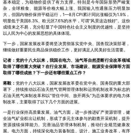
基本稳定，为稳物价提供了有力支撑。特别是今年国际形势严峻复
杂，全球粮食、能源等价格大幅上涨、我国输入性通胀压力明显加
大，但国内物价保持平稳运行，1—8月CPI累计同比涨幅仅为1.9%，
明显低于美国8.3%、欧元区7.6%的水平，可谓“风景这边独好”。这份
成绩来之不易，充分彰显了中国特色社会主义制度的优越性，是坚持
以人民为中心的发展思想的具体体现。
下一步，国家发展改革委将坚决贯彻落实党中央、国务院决策部署，
继续做好重要民生商品保供稳价工作，更好满足人民美好生活需要。
记者：党的十八大以来，我国在电力、油气等自然垄断行业改革领域
取得了哪些重大突破？在行业发展、市场建设、能源安全保障等方面
取得了哪些成效？下一步还有哪些重点工作？
蒋毅：
党的十八大以来，国家发展改革委在党中央、国务院的重大部
署下，持续推动以石油天然气管网管理体制和运营机制改革为标志的
石油天然气体制改革和以“管住中间、放开两头”为总体要求的电力体
制改革，主要取得了以下几个方面的进展。
一是行业保持高质量发展。油气方面，进一步推进矿产资源管理，健
全油气矿业权出让机制，形成了多元主体参与的勘查开采机制，提升
资源接续保障能力。完善油品管理体制机制，推动行业规范健康发
展。电力方面，持续深化电力装备制造、设计、施工业务改革，有序