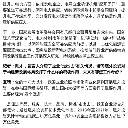
提升。电力方面，依托发电企业、电网企业确保机组“应开尽开”，重
要通道可靠运行，保障电力供应。切实保障煤炭中长期合同履约，提
升电厂存煤水平。充分发挥电力现货市场疏导成本、调节供需作用，
缓解供应压力。
下一步，国家发展改革委将会同有关部门全面贯彻落实党中央、国务
院关于深化油气、电力体制改革决策部署，以“碳达峰、碳中和”战略
目标为指引，以保障能源安全可靠供应为前提，以进一步优化能源资
源配置为出发点，围绕建设新型电力系统、推动油气行业产供储销协
同发展等重点工作开展深入研究，持续推动改革走深走实。
记者：刚才，发言人介绍了企业“走出去”有关情况。请问境外投资对
于构建新发展格局发挥了什么样的积极作用，未来有哪些工作考虑？
夏晴：
党的十八大以来，我国企业按照市场化商业化原则开展境外投
资，在参与国际经济循环、促进国内大循环等方面发挥了重要作用，
主要体现为“四个促进”。
一是促进产品、服务、技术、品牌、标准“走出去”。我国企业契合外
部需求，通过境外投资开拓多元化市场。2013年至2021年，境外投
资累计带动出口超过1.1万亿美元，境外中资企业实现销售收入超过17
万亿美元。