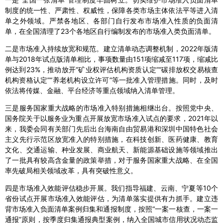
制度的统一性、严肃性、权威性，保障各类市场主体依法平等进入清
单之外领域。严禁各地区、各部门自行发布市场准入性质的负面清
单，在全国清理了23个各地区自行编制发布的市场准入类负面清单。
二是市场准入持续放宽和规范。建立清单动态调整机制，2022年版清
单与2018年试点版清单相比，事项数量由151项缩减至117项，缩减比
例达到23%，推动放开“矿业权评估机构资质认定”“碳排放权交易核查
机构资格认定”“养老机构设立许可”等一批准入管理措施。同时，及时
依法将传媒、金融、平台经济等重点领域纳入清单管理。
三是服务国家重大战略的市场准入特别措施相继出台。按照党中央、
国务院关于以服务业为重点开展放宽市场准入试点的要求，2021年以
来，我委会同有关部门先后出台海南自由贸易港和深圳中国特色社会
主义先行示范区放宽准入的特别措施，在科技创新、医药健康、教育
文化、交通运输、种业发展、商业航天、新能源基础设施等领域推出
了一批具有较高含金量的政策举措，对于服务国家重大战略、在全国
率先破局相关领域改革，具有突破性意义。
四是市场准入效能评估稳步开展。我们指导福建、云南、宁夏等10个
省份试点开展市场准入效能评估，为清单落实提供有力抓手。建立违
背市场准入负面清单案例归集和通报制度，按照“一案一核查，一案一
通报”原则，按季度归集通报典型案例，纳入全国城市信用状况动态监