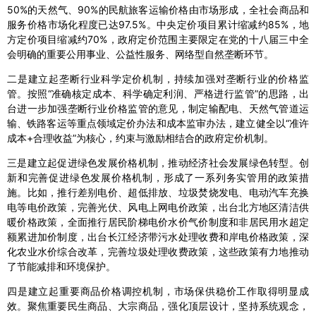
50%的天然气、90%的民航旅客运输价格由市场形成，全社会商品和
服务价格市场化程度已达97.5%。中央定价项目累计缩减约85%，地
方定价项目缩减约70%，政府定价范围主要限定在党的十八届三中全
会明确的重要公用事业、公益性服务、网络型自然垄断环节。
二是建立起垄断行业科学定价机制，持续加强对垄断行业的价格监
管。按照“准确核定成本、科学确定利润、严格进行监管”的思路，出
台进一步加强垄断行业价格监管的意见，制定输配电、天然气管道运
输、铁路客运等重点领域定价办法和成本监审办法，建立健全以“准许
成本+合理收益”为核心，约束与激励相结合的政府定价机制。
三是建立起促进绿色发展价格机制，推动经济社会发展绿色转型。创
新和完善促进绿色发展价格机制，形成了一系列务实管用的政策措
施。比如，推行差别电价、超低排放、垃圾焚烧发电、电动汽车充换
电等电价政策，完善光伏、风电上网电价政策，出台北方地区清洁供
暖价格政策，全面推行居民阶梯电价水价气价制度和非居民用水超定
额累进加价制度，出台长江经济带污水处理收费和岸电价格政策，深
化农业水价综合改革，完善垃圾处理收费政策，这些政策有力地推动
了节能减排和环境保护。
四是建立起重要商品价格调控机制，市场保供稳价工作取得明显成
效。聚焦重要民生商品、大宗商品，强化顶层设计，坚持系统观念，