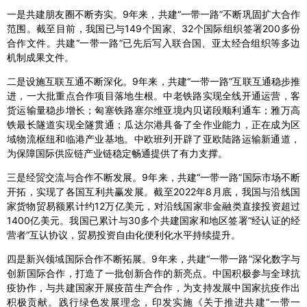
一是共建朋友圈不断夯实。9年来，共建“一带一路”不断巩固扩大合作
范围。截至目前，我国已与149个国家、32个国际组织签署200多份
合作文件。共建“一带一路”已先后写入联合国、亚太经合组织等多边
机制成果文件。
二是设施互联互通不断深化。9年来，共建“一带一路”互联互通稳步推
进，一大批重点合作项目落地生根。中老铁路实现全线开通运营，客
货运输量稳步增长；匈塞铁路塞尔维亚境内贝诺段顺利通车；雅万高
铁最长隧道实现全隧贯通；瓜达尔港具备了全作业能力，正在成为区
域物流枢纽和临港产业基地。中欧班列开辟了亚欧陆路运输新通道，
为保障国际供应链产业链稳定畅通提供了有力支撑。
三是经贸交流与合作不断发展。9年来，共建“一带一路”国际市场不断
开拓，实现了各国互利共赢发展。截至2022年8月底，我国与沿线国
家货物贸易额累计约12万亿美元，对沿线国家非金融类直接投资超过
1400亿美元。我国已累计与30多个共建国家和地区签署“经认证的经
营者”互认协议，贸易投资自由化便利化水平持续提升。
四是新兴领域国际合作不断拓展。9年来，共建“一带一路”深化数字与
创新国际合作，打造了一批创新合作的新亮点。中国积极参与全球抗
疫协作，与共建国家开展疫苗生产合作，为支持发展中国家抗疫作出
积极贡献。践行绿色发展理念，印发实施《关于推进共建“一带一