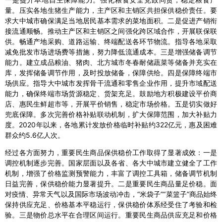
量。压实各地生猪生产能力，主产区和主销区共担保供稳价责任。要
求大中城市确保满足当地居民基本需求的菜地面积。二是促进产销衔
接流通顺畅。推动主产区和主销区之间强化跨区域合作，开展联保联
供。畅通产地采购、道路运输、终端配送各环节物流。指导各地采取
减免批发市场进场费等措施，努力降低流通成本。三是增强储备调节
能力。建立成品粮油、猪肉、北方城市冬春耐储蔬菜等储备并充实在
库，发挥储备调节作用，及时投放储备，保障供给。四是保障终端市
场供应。指导大中城市发挥骨干流通和零售企业作用，提升市域配送
能力，确保终端市场货源稳定、货架充足。鼓励地方积极建设平价商
店、惠民生鲜超市等，开展平价销售，稳定市场价格。五是切实做好
兜底保障。多次完善价格补贴联动机制，扩大保障范围，加大补贴力
度。2020年以来，各地累计发放价格临时补贴约322亿元，惠及困难
群众约5.6亿人次。
经过各方面努力，重要民生商品保供稳价工作取得了显著成效：一是
调控机制逐步完善。国家层面以及各省、各大中城市建立健全了工作
机制，增强了价格监测预警能力，丰富了调控工具箱，储备调节机制
日益完善，保供稳价能力显著提升。二是重要民生商品量足价稳。面
对疫情、异常天气以及国际市场波动冲击，“米袋子”“菜篮子”商品始终
保持供应充足、价格基本平稳运行，保供稳价体系经受住了考验和检
验。三是物价总水平在合理区间运行。重要民生商品供应充足和价格