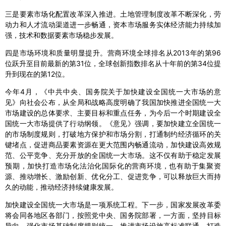
三是要素市场化配置改革深入推进。土地管理制度改革不断深化，劳
动力和人才流动渠道进一步畅通，资本市场服务实体经济能力持续加
强，技术和数据要素市场稳步发展。
四是市场环境和质量明显提升。营商环境全球排名从2013年的第96
位跃升至目前最新的第31位，全球创新指数排名从十年前的第34位提
升到现在的第12位。
今年4月，《中共中央、国务院关于加快建设全国统一大市场的意
见》向社会公布，从全局和战略高度明确了我国加快推进全国统一大
市场建设的总体要求、主要目标和重点任务，为今后一个时期建设全
国统一大市场提供了行动纲领。《意见》强调，要加快建立全国统一
的市场制度规则，打破地方保护和市场分割，打通制约经济循环的关
键堵点，促进商品要素资源在更大范围内畅通流动，加快建设高效规
范、公平竞争、充分开放的全国统一大市场。这不仅有助于稳定发展
预期，加快打造市场化法治化国际化的营商环境，也有助于集聚资
源、推动增长、激励创新、优化分工、促进竞争，可以释放巨大而持
久的动能，推动经济持续健康发展。
加快建设全国统一大市场是一项系统工程。下一步，国家发展改革委
将会同各地区各部门，按照党中央、国务院部署，一方面，坚持目标
导向，强化市场基础制度规则统一，推进市场设施高标准联通，打造