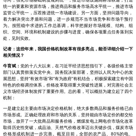
统一的要素和资源市场，推进商品和服务市场高水平统一，推进市场
监管公平统一，压茬推进统一市场建设。另一方面，坚持问题导向，
着力解决突出矛盾和问题，进一步规范不当市场竞争和市场干预行
为。按照稳中求进的工作总基调，科学把握好市场规模、结构、组
织、空间、环境和机制建设的步骤与进度，确保各项重点任务落到实
处，见到实效。
记者：这些年来，我国价格机制改革有很多亮点，能否详细介绍一下
相关情况？
牛育斌：
党的十八大以来，在习近平经济思想指引下，各级价格主管
部门认真贯彻落实党中央、国务院决策部署，坚持以人民为中心的发
展思想，坚持“有效市场”和“有为政府”有机结合，积极探索建立有中国
特色的价格调控体系，价格改革取得重大突破性进展，对完善社会主
义市场经济体制发挥了重要作用。总的看，可以概括为建立起了四个
机制：
一是建立起主要由市场决定价格机制，绝大多数商品和服务价格已由
市场形成。正确处理政府和市场的关系，坚持能由市场定价的都交给
市场，放开了一大批商品和服务价格，燃煤发电上网电价市场化改革
取得历史性突破，成品油、天然气价格改革迈出关键步伐，煤炭市场
价格形成机制进一步完善。截至目前，全部的农产品、80%的电、