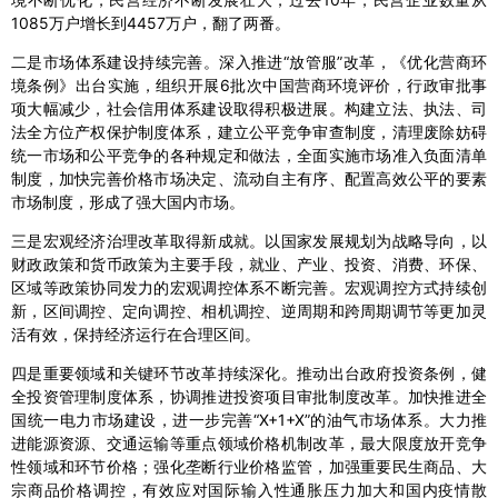
1085万户增长到4457万户，翻了两番。
二是市场体系建设持续完善。深入推进“放管服”改革，《优化营商环
境条例》出台实施，组织开展6批次中国营商环境评价，行政审批事
项大幅减少，社会信用体系建设取得积极进展。构建立法、执法、司
法全方位产权保护制度体系，建立公平竞争审查制度，清理废除妨碍
统一市场和公平竞争的各种规定和做法，全面实施市场准入负面清单
制度，加快完善价格市场决定、流动自主有序、配置高效公平的要素
市场制度，形成了强大国内市场。
三是宏观经济治理改革取得新成就。以国家发展规划为战略导向，以
财政政策和货币政策为主要手段，就业、产业、投资、消费、环保、
区域等政策协同发力的宏观调控体系不断完善。宏观调控方式持续创
新，区间调控、定向调控、相机调控、逆周期和跨周期调节等更加灵
活有效，保持经济运行在合理区间。
四是重要领域和关键环节改革持续深化。推动出台政府投资条例，健
全投资管理制度体系，协调推进投资项目审批制度改革。加快推进全
国统一电力市场建设，进一步完善“X+1+X”的油气市场体系。大力推
进能源资源、交通运输等重点领域价格机制改革，最大限度放开竞争
性领域和环节价格；强化垄断行业价格监管，加强重要民生商品、大
宗商品价格调控，有效应对国际输入性通胀压力加大和国内疫情散