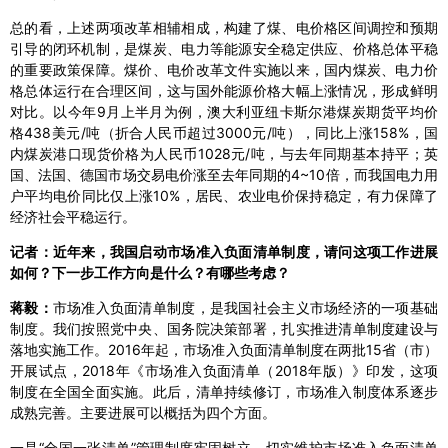
总的看，上述两项改革相辅相成，构建了煤、电价格区间调控和预期
引导的闭环机制，是煤炭、电力等能源安全稳定供应、价格总体平稳
的重要政策保障。煤价、电价改革文件实施以来，国内煤炭、电力价
格总体运行在合理区间，这与国外能源价格大幅上涨情况，形成鲜明
对比。以今年9月上半月为例，澳大利亚纽卡斯尔港煤炭期货平均价
格438美元/吨（折合人民币超过3000元/吨），同比上涨158%，国
内煤炭港口现货价格为人民币1028元/吨，与去年同期基本持平；英
国、法国、德国市场交易电价涨至去年同期的4~10倍，而我国电力用
户平均电价同比仅上涨10%，居民、农业电价保持稳定，有力保障了
经济社会平稳运行。
记者：近年来，我国启动市场准入负面清单制度，请问这项工作进展
如何？下一步工作方向是什么？有哪些考虑？
蒋毅：
市场准入负面清单制度，是我国社会主义市场经济的一项基础
制度。我们按照党中央、国务院决策部署，扎实推进清单制度建设与
落地实施工作。2016年起，市场准入负面清单制度在两批15省（市）
开展试点，2018年《市场准入负面清单（2018年版）》印发，这项
制度在全国全面实施。此后，清单持续修订，市场准入制度体系逐步
成熟完善。主要进展可以概括为四个方面。
一是“全国一张清单”管理制度牢固树立。切实维护市场准入负面清单