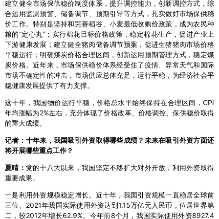
建立健全市场保供稳价制度体系，提升调控能力，创新调控方式，综
合运用监测预警、储备调节、预期引导等方式，扎实做好市场保供稳
价工作。特别是坚持和完善稻谷、小麦最低收购价政策，成为农民种
粮的“定心丸”；实行棉花目标价格政策，稳定棉花生产，促进产业上
下游健康发展；建立健全猪肉储备调节预案，促进生猪猪肉市场价格
平稳运行；明确煤炭价格合理区间，创新运用预期管理方式，稳定煤
炭价格。近年来，市场保供稳价体系经受住了疫情、异常天气和国际
市场不确定性的冲击，市场供应总体充足，运行平稳，为经济社会平
稳健康发展提供了有力支撑。
这十年，我国物价运行平稳，价格总水平始终保持在合理区间，CPI
年均涨幅为2%左右，充分体现了价格改革、价格调控、保供稳价取得
的重大成绩。
记者：十年来，我国吸引外资取得哪些成绩？未来在吸引外资方面还
将开展哪些重点工作？
夏晴：
党的十八大以来，我国坚定不移扩大对外开放，利用外资取得
重要成果。
一是利用外资规模稳定增长。近十年，我国引资规模一直稳居全球前
三位。2021年我国实际使用外资达到1.15万亿元人民币，位居世界第
二，较2012年增长62.9%。今年前8个月，我国实际使用外资8927.4