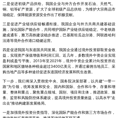
二是促进初级产品供给。我国企业与外方合作开发石油、天然气、
铜、铝等矿产资源，扩大了全球初级产品总供给，为维护大宗商品市
场稳定、保障能源资源安全作出了积极贡献。
三是促进产业链供应链畅通衔接。我国企业与外方共商共建基础设
施，深化国际产能合作，共同维护国际产业链供应链稳定。中老铁路
建成通车，雅万高铁建设稳步推进，巴基斯坦瓜达尔港、阿联酋哈利
法港等境外合作港口稳健运营。
四是促进我国与东道国共同发展。我国企业通过境外投资获取资金收
益，实现资产保值增值和利润汇回。近几年，多数境外中资企业实现
盈利或盈亏平衡。2013年至2021年，境外中资企业累计向投资所在
国家和地区缴纳各种税金超过3400亿美元，并通过雇佣当地员工、采
购当地产品等多种途径促进东道国经济发展和民生改善。
下一步，我们将深入贯彻党中央、国务院决策部署，以共建“一带一
路”为引领，统筹发展和安全、国内和国际、合作和斗争、存量和增
量、整体和重点，聚焦重点领域、国别、项目和主体，推进政策、服
务、监管和风险防控体系建设，提高境外投资质量效益，以高水平“走
出去”推动构建新发展格局。
一是加强境外投资分类指导。深化国际产能合作和第三方市场合作，
推动海外矿产资源开发，推进基础设施互联互通。