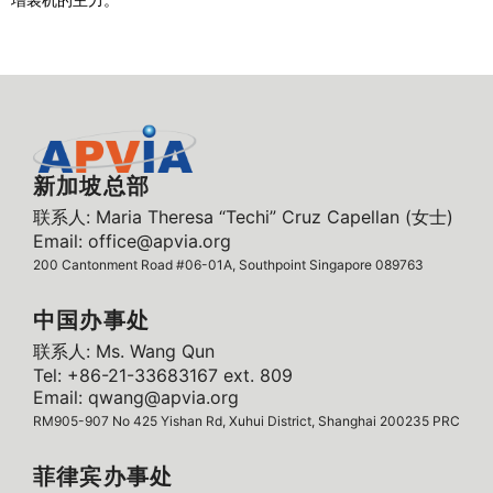
新加坡总部
联系人: Maria Theresa “Techi” Cruz Capellan (女士)
Email: office@apvia.org
200 Cantonment Road #06-01A, Southpoint Singapore 089763
中国办事处
联系人: Ms. Wang Qun
Tel: +86-21-33683167 ext. 809
Email: qwang@apvia.org
RM905-907 No 425 Yishan Rd, Xuhui District, Shanghai 200235 PRC
菲律宾办事处