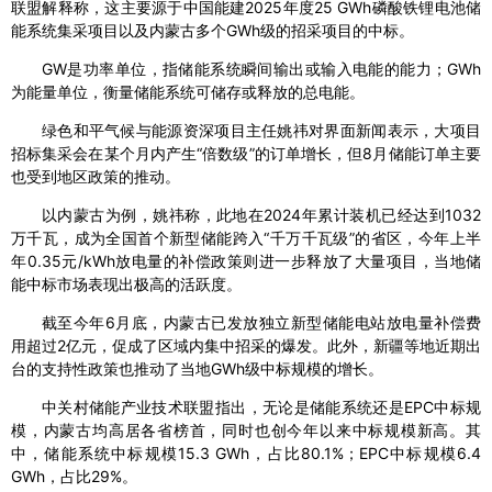
联盟解释称，这主要源于中国能建2025年度25 GWh磷酸铁锂电池储
能系统集采项目以及内蒙古多个GWh级的招采项目的中标。
GW是功率单位，指储能系统瞬间输出或输入电能的能力；GWh
为能量单位，衡量储能系统可储存或释放的总电能。
绿色和平气候与能源资深项目主任姚祎对界面新闻表示，大项目
招标集采会在某个月内产生“倍数级”的订单增长，但8月储能订单主要
也受到地区政策的推动。
以内蒙古为例，姚祎称，此地在2024年累计装机已经达到1032
万千瓦，成为全国首个新型储能跨入“千万千瓦级”的省区，今年上半
年0.35元/kWh放电量的补偿政策则进一步释放了大量项目，当地储
能中标市场表现出极高的活跃度。
截至今年6月底，内蒙古已发放独立新型储能电站放电量补偿费
用超过2亿元，促成了区域内集中招采的爆发。此外，新疆等地近期出
台的支持性政策也推动了当地GWh级中标规模的增长。
中关村储能产业技术联盟指出，无论是储能系统还是EPC中标规
模，内蒙古均高居各省榜首，同时也创今年以来中标规模新高。其
中，储能系统中标规模15.3 GWh，占比80.1%；EPC中标规模6.4
GWh，占比29%。