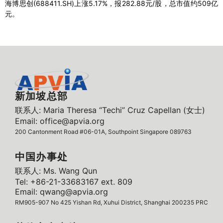
海博思创(688411.SH)上涨5.17%，报282.88元/股，总市值约509亿
元。
新加坡总部
联系人: Maria Theresa “Techi” Cruz Capellan (女士)
Email: office@apvia.org
200 Cantonment Road #06-01A, Southpoint Singapore 089763
中国办事处
联系人: Ms. Wang Qun
Tel: +86-21-33683167 ext. 809
Email: qwang@apvia.org
RM905-907 No 425 Yishan Rd, Xuhui District, Shanghai 200235 PRC