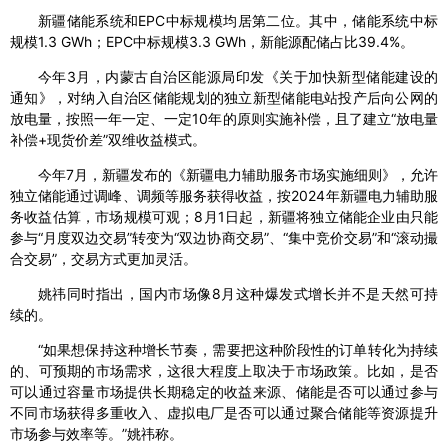
新疆储能系统和EPC中标规模均居第二位。其中，储能系统中标
规模1.3 GWh；EPC中标规模3.3 GWh，新能源配储占比39.4%。
今年3月，内蒙古自治区能源局印发《关于加快新型储能建设的
通知》，对纳入自治区储能规划的独立新型储能电站投产后向公网的
放电量，按照一年一定、一定10年的原则实施补偿，且了建立“放电量
补偿+现货价差”双维收益模式。
今年7月，新疆发布的《新疆电力辅助服务市场实施细则》，允许
独立储能通过调峰、调频等服务获得收益，按2024年新疆电力辅助服
务收益估算，市场规模可观；8月1日起，新疆将独立储能企业由只能
参与“月度双边交易”转变为“双边协商交易”、“集中竞价交易”和“滚动撮
合交易”，交易方式更加灵活。
姚祎同时指出，国内市场像8月这种爆发式增长并不是天然可持
续的。
“如果想保持这种增长节奏，需要把这种阶段性的订单转化为持续
的、可预期的市场需求，这很大程度上取决于市场政策。比如，是否
可以通过容量市场提供长期稳定的收益来源、储能是否可以通过参与
不同市场获得多重收入、虚拟电厂是否可以通过聚合储能等资源提升
市场参与效率等。”姚祎称。