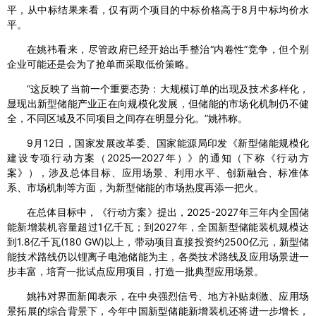
平，从中标结果来看，仅有两个项目的中标价格高于8月中标均价水
平。
在姚祎看来，尽管政府已经开始出手整治“内卷性”竞争，但个别
企业可能还是会为了抢单而采取低价策略。
“这反映了当前一个重要态势：大规模订单的出现及技术多样化，
显现出新型储能产业正在向规模化发展，但储能的市场化机制仍不健
全，不同区域及不同项目之间存在明显分化。”姚祎称。
9月12日，国家发展改革委、国家能源局印发《新型储能规模化
建设专项行动方案（2025—2027年）》的通知（下称《行动方
案》），涉及总体目标、应用场景、利用水平、创新融合、标准体
系、市场机制等方面，为新型储能的市场热度再添一把火。
在总体目标中，《行动方案》提出，2025-2027年三年内全国储
能新增装机容量超过1亿千瓦；到2027年，全国新型储能装机规模达
到1.8亿千瓦(180 GW)以上，带动项目直接投资约2500亿元，新型储
能技术路线仍以锂离子电池储能为主，各类技术路线及应用场景进一
步丰富，培育一批试点应用项目，打造一批典型应用场景。
姚祎对界面新闻表示，在中央强烈信号、地方补贴刺激、应用场
景拓展的综合背景下，今年中国新型储能新增装机还将进一步增长，