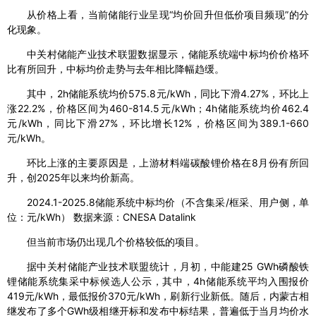
从价格上看，当前储能行业呈现“均价回升但低价项目频现”的分
化现象。
中关村储能产业技术联盟数据显示，储能系统端中标均价价格环
比有所回升，中标均价走势与去年相比降幅趋缓。
其中，2h储能系统均价575.8元/kWh，同比下滑4.27%，环比上
涨22.2%，价格区间为460-814.5元/kWh；4h储能系统均价462.4
元/kWh，同比下滑27%，环比增长12%，价格区间为389.1-660
元/kWh。
环比上涨的主要原因是，上游材料端碳酸锂价格在8月份有所回
升，创2025年以来均价新高。
2024.1-2025.8储能系统中标均价（不含集采/框采、用户侧，单
位：元/kWh） 数据来源：CNESA Datalink
但当前市场仍出现几个价格较低的项目。
据中关村储能产业技术联盟统计，月初，中能建25 GWh磷酸铁
锂储能系统集采中标候选人公示，其中，4h储能系统平均入围报价
419元/kWh，最低报价370元/kWh，刷新行业新低。随后，内蒙古相
继发布了多个GWh级相继开标和发布中标结果，普遍低于当月均价水