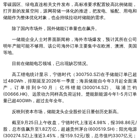
零碳园区、绿电直连相关文件发布，高标准要求配置较高比例储能，
打开新的发展空间，源网荷储一体化的推进，把发电、输配、用电和
储能作为整体优化对象，也会持续拉动对储能的需求。
除了国内市场外，国外储能订单量也在飙升。
一储能企业人士对界面新闻称，海外市场爆发，预计其所在公司
明年产能可能不够用。该公司海外订单主要集中在欧洲、澳洲、美国
等地。
目前在储能电芯领域，已出现缺芯情况。
高工锂电统计显示，宁德时代（300750.SZ)在手储能订单已超
过48GWh，排期延至2026年一季度；海辰储能自今年3月起全面满
产，订单排到9-10月；亿纬锂能(300014.SZ)、瑞浦兰钧
(00666.HK)、远景动力同样高负荷运转。楚能新能源今年1-5月订单
量已超40GWh，超过去年全年。
反映到资本市场，储能龙头企业股价近日屡创历史新高。
截至9月25日上午收盘，宁德时代上涨近4.98%，报398.86元/
股，总市值飙升至1.82万亿，超越贵州茅台(600519.SH)；阳光电源
(300274.SZ)上涨近3.45%，报159.52元/股，总市值约3307亿元；